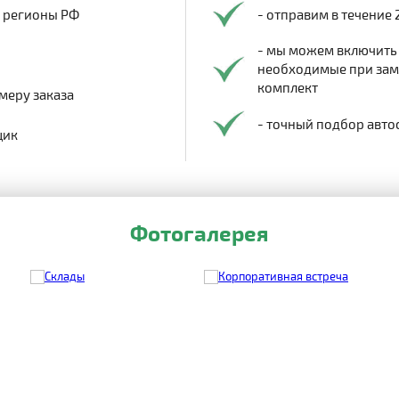
в регионы РФ
- отправим в течение 
- мы можем включить
необходимые при заме
комплект
меру заказа
- точный подбор авто
щик
Фотогалерея