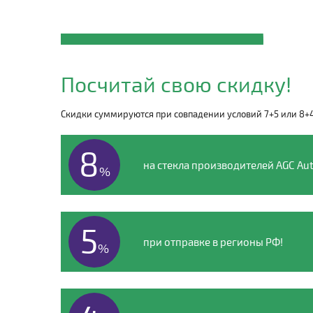
Закажите автостекло
ZX
Посчитай свою скидку!
по телефону
Скидки суммируются при совпадении условий 7+5 или 8+
8 (495) 135-00-54
8
на стекла производителей AGC Aut
%
5
при отправке в регионы РФ!
%