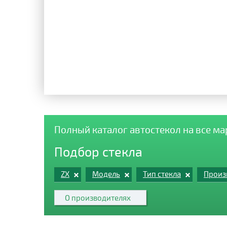
Полный каталог автостекол на все м
Подбор стекла
ZX
Модель
Тип стекла
Произ
О производителях