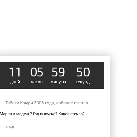
4
9
1
1
0
5
5
9
0
5
Марка и модель? Год выпуска? Какое стекло?