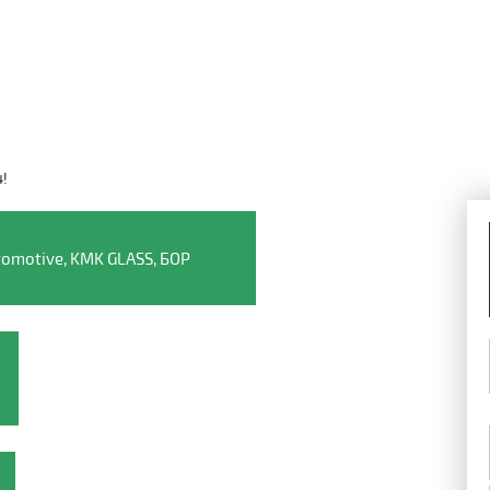
4!
Видео о компании
omotive, KMK GLASS, БОР