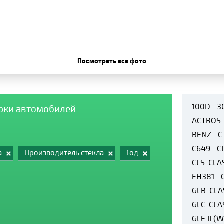
Посмотреть все фото
100D
3
арки автомобилей
ACTROS
BENZ
C
C649
C
а
Производитель стекла
Год
CLS-CLA
FH381
GLB-CLA
GLC-CLA
GLE II (