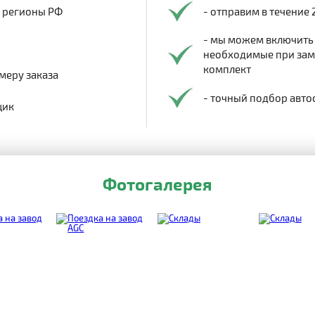
в регионы РФ
- отправим в течение 
- мы можем включить
необходимые при заме
комплект
меру заказа
- точный подбор авто
щик
Фотогалерея