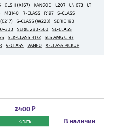
S
GLS II (X167)
KANGOO
L207
LN 673
LT
S
MB140
R-CLASS
R197
S-CLASS
(C217)
S-CLASS (W223)
SERIE 190
00-300
SERIE 280-560
SL-CLASS
SS
SLK-CLASS R172
SLS AMG C197
R
V-CLASS
VANEO
X-CLASS PICKUP
2400 ₽
В наличии
КУПИТЬ