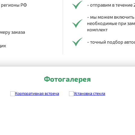
в регионы РФ
- отправим в течение 
- мы можем включить
необходимые при заме
комплект
меру заказа
- точный подбор авто
щик
Фотогалерея