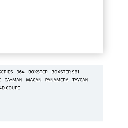
 SERIES
964
BOXSTER
BOXSTER 981
E
CAYMAN
MACAN
PANAMERA
TAYCAN
4D COUPE