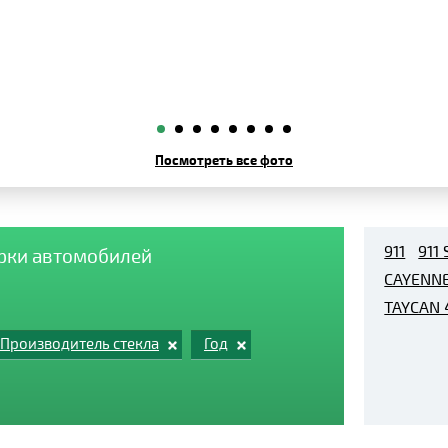
Посмотреть все фото
911
911
арки автомобилей
CAYENN
TAYCAN 
Производитель стекла
Год