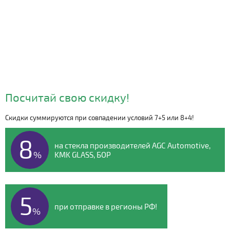
Посчитай свою скидку!
Скидки суммируются при совпадении условий 7+5 или 8+4!
Видео о компании
8
на стекла производителей AGC Automotive,
%
KMK GLASS, БОР
5
при отправке в регионы РФ!
%