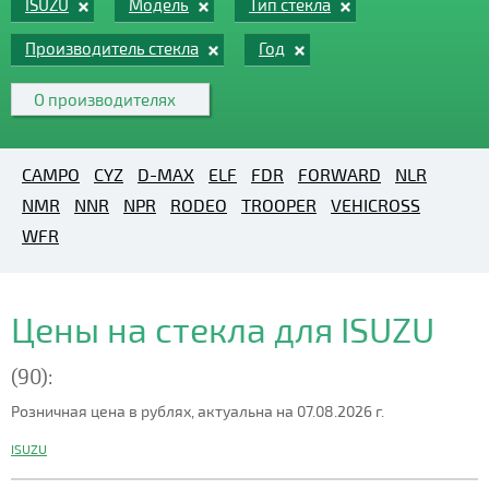
ISUZU
Модель
Тип стекла
Производитель стекла
Год
О производителях
CAMPO
CYZ
D-MAX
ELF
FDR
FORWARD
NLR
NMR
NNR
NPR
RODEO
TROOPER
VEHICROSS
WFR
Цены на стекла для ISUZU
(90):
Розничная цена в рублях, актуальна на 07.08.2026 г.
ISUZU