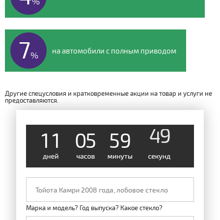
%
7
на автомобили с полным приводом
%
Другие спецусловия и кратковременные акции на товар и услуги не
предоставляются.
1
1
0
5
5
9
4
9
Марка и модель? Год выпуска? Какое стекло?