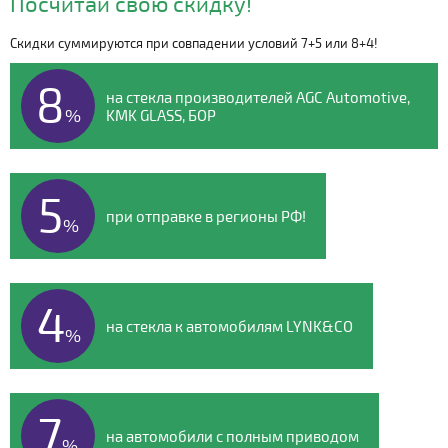
Посчитай свою скидку!
Скидки суммируются при совпадении условий 7+5 или 8+4!
Видео о компании
8
на стекла производителей AGC Automotive,
%
KMK GLASS, БОР
5
при отправке в регионы РФ!
%
4
на стекла к автомобилям LYNK&CO
%
7
на автомобили с полным приводом
%