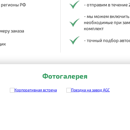
в регионы РФ
- отправим в течение 
- мы можем включить
необходимые при заме
комплект
меру заказа
- точный подбор авто
щик
Фотогалерея