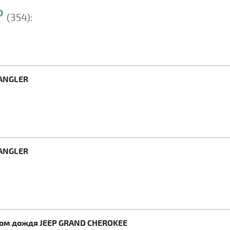
P
(354):
RANGLER
RANGLER
ком дождя JEEP GRAND CHEROKEE