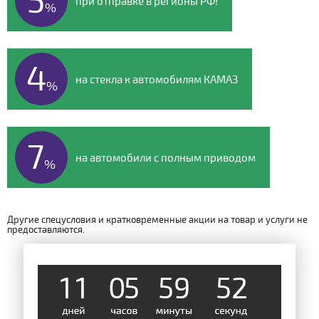
при отправке в регионы РФ!
%
4
на стекла к автомобилям КАМАЗ
%
7
на автомобили с полным приводом
%
Другие спецусловия и кратковременные акции на товар и услуги не
предоставляются.
1
1
0
5
5
9
5
2