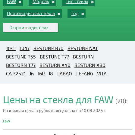
FAW
Модель
Тип стекла
Производитель стекла
Год
О производителях
1041
1047
BESTUNE B70
BESTUNE NAT
BESTUNE T55
BESTUNE T77
BESTURN
BESTURN T77
BESTURN X40
BESTURN X80
CA 32521
J6
J6P
J8
JIABAO
JIEFANG
VITA
Цены на стекла для FAW
(28):
Розничная цена в рублях, актуальна на 10.08.2026 г.
FAW