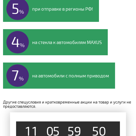
5
при отправке в регионы РФ!
%
4
на стекла к автомобилям MAXUS
%
7
на автомобили с полным приводом
%
Другие спецусловия и кратковременные акции на товар и услуги не
предоставляются.
4
9
1
1
0
5
5
9