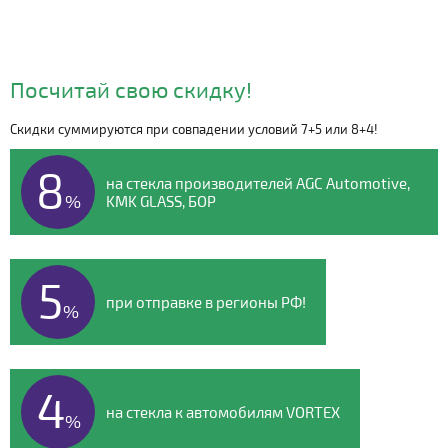
Посчитай свою скидку!
Скидки суммируются при совпадении условий 7+5 или 8+4!
Видео о компании
8
на стекла производителей AGC Automotive,
%
KMK GLASS, БОР
5
при отправке в регионы РФ!
%
4
на стекла к автомобилям VORTEX
%